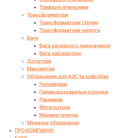
Трифазні лічильники
Трансформатори
Трансформатори струму
Трансформатори напруги
Ваги
Ваги загального призначення
Ваги лабораторні
Дозатори
Манометри
Обладнання для АЗС та нафтобаз
Резервуари
Паливороздавальні колонки
Рівнеміри
Метроштоки
Мірники технічні
Медичне обладнання
ПРО КОМПАНІЮ