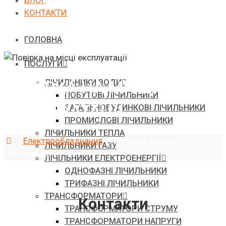
БЛОГ
КОНТАКТИ
ГОЛОВНА
ПОСЛУГИ
ПОВІРКА НА МІСЦІ
ЛІЧИЛЬНИКИ ВОДИ
ПОБУТОВІ ЛІЧИЛЬНИКИ
ЕКСПЛУАТАЦІЇ
ЗАГАЛЬНОБУДИНКОВІ ЛІЧИЛЬНИКИ
ПРОМИСЛОВІ ЛІЧИЛЬНИКИ
ЛІЧИЛЬНИКИ ТЕПЛА
Головна
Електрообладнання
Повірка на місці
ЛІЧИЛЬНИКИ ГАЗУ
експлуатації
ЛІЧІЛЬНИКИ ЕЛЕКТРОЕНЕРГІЇ
ОДНОФАЗНІ ЛІЧИЛЬНИКИ
ТРИФАЗНІ ЛІЧИЛЬНИКИ
ТРАНСФОРМАТОРИ
Контакти
ТРАНСФОРМАТОРИ СТРУМУ
ТРАНСФОРМАТОРИ НАПРУГИ