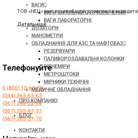
ВАГИ
ТОВ «НЕЦ» має всі необхідні дозволи та акредитац
ВАГИ ЗАГАЛЬНОГО ПРИЗНАЧЕННЯ
ВАГИ ЛАБОРАТОРНІ
"Повірка
Детальніше
ДОЗАТОРИ
лічильників
МАНОМЕТРИ
води
ОБЛАДНАННЯ ДЛЯ АЗС ТА НАФТОБАЗ
в
РЕЗЕРВУАРИ
Івано-
ПАЛИВОРОЗДАВАЛЬНІ КОЛОНКИ
Франківську"
Телефонуйте
РІВНЕМІРИ
МЕТРОШТОКИ
МІРНИКИ ТЕХНІЧНІ
0 (800) 10-63-63
МЕДИЧНЕ ОБЛАДНАННЯ
(044) 363-63-63
ПРО КОМПАНІЮ
(067) 348-22-84
(067) 393-87-37
БЛОГ
(067) 385-37-70
КОНТАКТИ