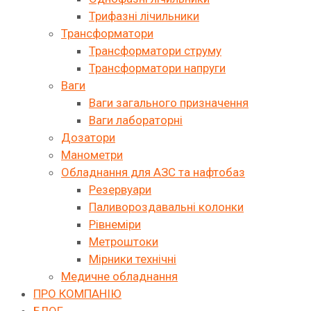
Трифазні лічильники
Трансформатори
Трансформатори струму
Трансформатори напруги
Ваги
Ваги загального призначення
Ваги лабораторні
Дозатори
Манометри
Обладнання для АЗС та нафтобаз
Резервуари
Паливороздавальні колонки
Рівнеміри
Метроштоки
Мірники технічні
Медичне обладнання
ПРО КОМПАНІЮ