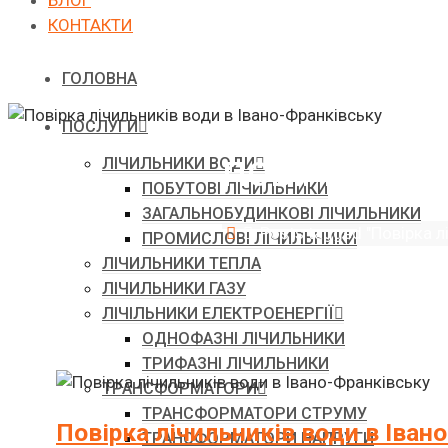
БЛОГ
КОНТАКТИ
ГОЛОВНА
ПОСЛУГИ
ПОВІРКА ЛІЧ
ЛІЧИЛЬНИКИ ВОДИ
ПОБУТОВІ ЛІЧИЛЬНИКИ
ЗАГАЛЬНОБУДИНКОВІ ЛІЧИЛЬНИКИ
Головна
Posts tagged "Повірка л
ПРОМИСЛОВІ ЛІЧИЛЬНИКИ
ЛІЧИЛЬНИКИ ТЕПЛА
ЛІЧИЛЬНИКИ ГАЗУ
ЛІЧІЛЬНИКИ ЕЛЕКТРОЕНЕРГІЇ
ОДНОФАЗНІ ЛІЧИЛЬНИКИ
ТРИФАЗНІ ЛІЧИЛЬНИКИ
ТРАНСФОРМАТОРИ
ТРАНСФОРМАТОРИ СТРУМУ
Повірка лічильників води в Іван
ТРАНСФОРМАТОРИ НАПРУГИ