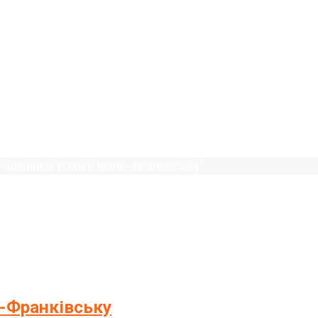
ИЛЬНИКІВ ВОДИ В ІВАНО-Ф
ічильників води в Івано-Франківську"
о-Франківську