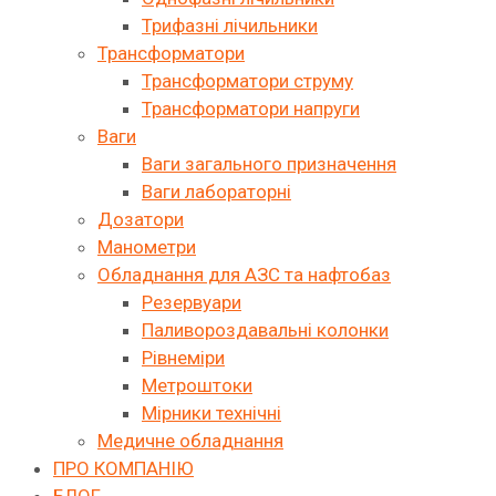
Трифазні лічильники
Трансформатори
Трансформатори струму
Трансформатори напруги
Ваги
Ваги загального призначення
Ваги лабораторні
Дозатори
Манометри
Обладнання для АЗС та нафтобаз
Резервуари
Паливороздавальні колонки
Рівнеміри
Метроштоки
Мірники технічні
Медичне обладнання
ПРО КОМПАНІЮ