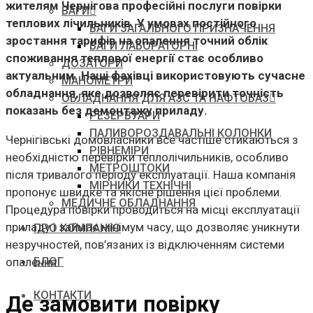
жителям Чернігова професійні послуги повірки
ВАГИ
теплових лічильників. У умовах постійного
ВАГИ ЗАГАЛЬНОГО ПРИЗНАЧЕННЯ
зростання тарифів на опалення точний облік
ВАГИ ЛАБОРАТОРНІ
споживання теплової енергії стає особливо
ДОЗАТОРИ
актуальним. Наші фахівці використовують сучасне
МАНОМЕТРИ
обладнання, яке дозволяє перевірити точність
ОБЛАДНАННЯ ДЛЯ АЗС ТА НАФТОБАЗ
показань без демонтажу приладу.
РЕЗЕРВУАРИ
ПАЛИВОРОЗДАВАЛЬНІ КОЛОНКИ
Чернігівські домовласники все частіше стикаються з
РІВНЕМІРИ
необхідністю перевірки теплолічильників, особливо
МЕТРОШТОКИ
після тривалого періоду експлуатації. Наша компанія
МІРНИКИ ТЕХНІЧНІ
пропонує швидке та якісне рішення цієї проблеми.
МЕДИЧНЕ ОБЛАДНАННЯ
Процедура повірки проводиться на місці експлуатації
приладу і займає мінімум часу, що дозволяє уникнути
ПРО КОМПАНІЮ
незручностей, пов’язаних із відключенням системи
опалення.
БЛОГ
КОНТАКТИ
Де замовити повірку